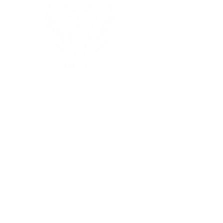
Folge mir
Buchungen
Instagram
E-Mail:
info@kobido-
sylt.de
Tel.:
0176 389 445 67
Datenschutz